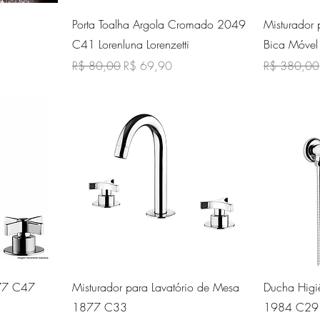
ida
Visualização rápida
Vi
Porta Toalha Argola Cromado 2049
Misturador
C41 Lorenluna Lorenzetti
Bica Móve
cional
Preço normal
Preço promocional
Preço norma
R$ 80,00
R$ 69,90
R$ 380,00
ida
Visualização rápida
Vi
877 C47
Misturador para Lavatório de Mesa
Ducha Higiê
1877 C33
1984 C29