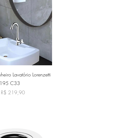
sualização rápida
heiro Lavatório Lorenzetti
 1195 C33
l
Preço promocional
R$ 219,90