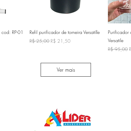
ida
Visualização rápida
Vi
is cod: RP-01
Refil purificador de torneira Versatille
Purificador
Versatile
cional
Preço normal
Preço promocional
R$ 25,00
R$ 21,50
Preço norma
P
R$ 95,00
Ver mais