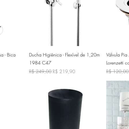
ida
Visualização rápida
Vi
sa - Bica
Ducha Higiênica - Flexível de 1,20m
Válvula Pi
1984 C47
Lorenzetti
cional
Preço normal
Preço promocional
Preço norma
R$ 249,00
R$ 219,90
R$ 120,00