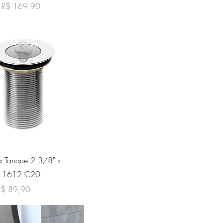
l
Preço promocional
R$ 169,90
sualização rápida
a Tanque 2 3/8" x
L 1612 C20
l
reço promocional
R$ 89,90