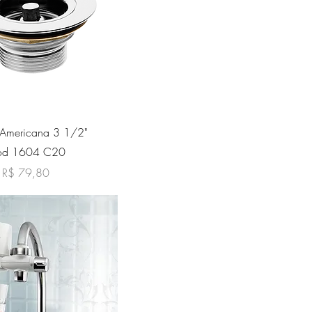
sualização rápida
a Americana 3 1/2"
 cod 1604 C20
l
Preço promocional
R$ 79,80