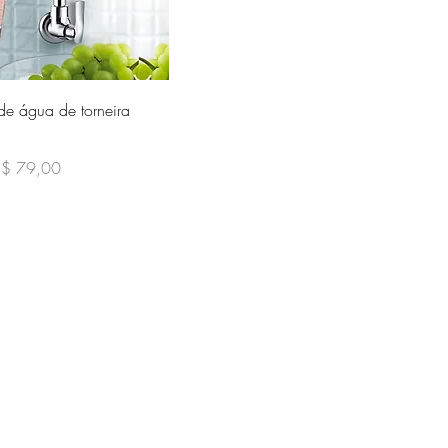
sualização rápida
 de água de torneira
l
reço promocional
R$ 79,00