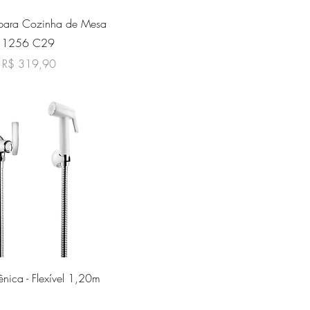
sualização rápida
 para Cozinha de Mesa
l 1256 C29
l
Preço promocional
R$ 319,90
sualização rápida
nica - Flexível 1,20m