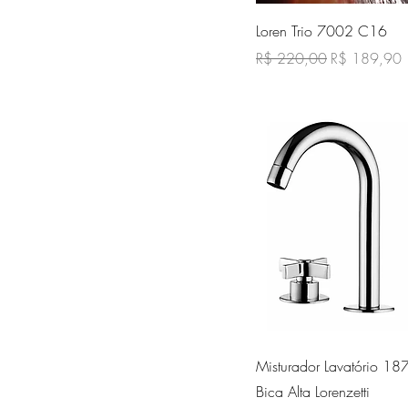
Visualização ráp
Loren Trio 7002 C16
Preço normal
Preço promo
R$ 220,00
R$ 189,90
Visualização ráp
Misturador Lavatório 1
Bica Alta Lorenzetti