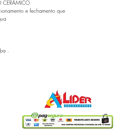
O CERÂMICO
cionamento e fechamento que 
gua
ba .