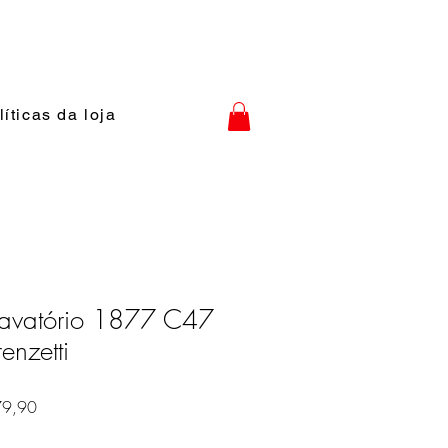
líticas da loja
Lavatório 1877 C47
enzetti
Preço
79,90
promocional