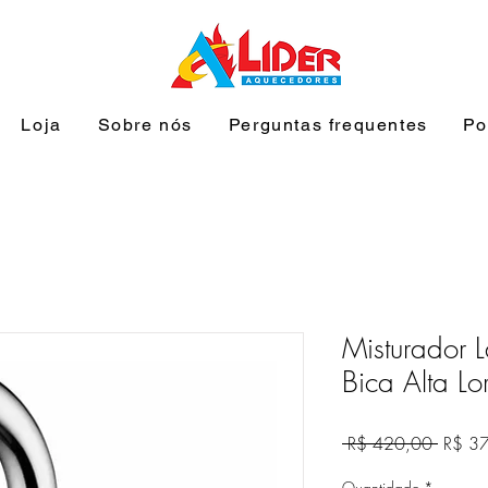
Loja
Sobre nós
Perguntas frequentes
Po
Misturador 
Bica Alta Lor
Preço
 R$ 420,00 
R$ 3
normal
Quantidade
*